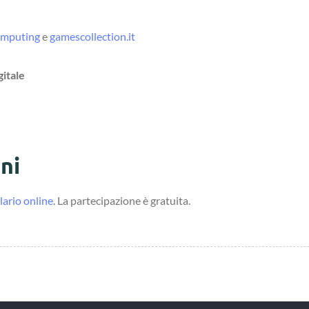
omputing
e
gamescollection.it
gitale
ni
ario online
. La partecipazione è gratuita.