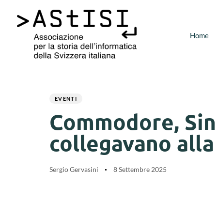
Home
Author
Published
PUBLISHED
on:
IN:
EVENTI
Commodore, Sincl
collegavano all
Sergio Gervasini
8 Settembre 2025