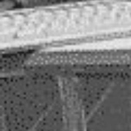
dell’
informatica
della Svizzera
italiana.
Conoscere il passato per capire il presente.