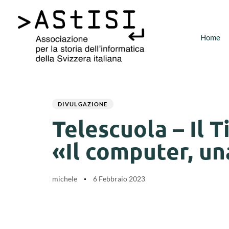
Home
Author
Published
PUBLISHED
on:
IN:
DIVULGAZIONE
Telescuola – Il T
«Il computer, un
michele
6 Febbraio 2023