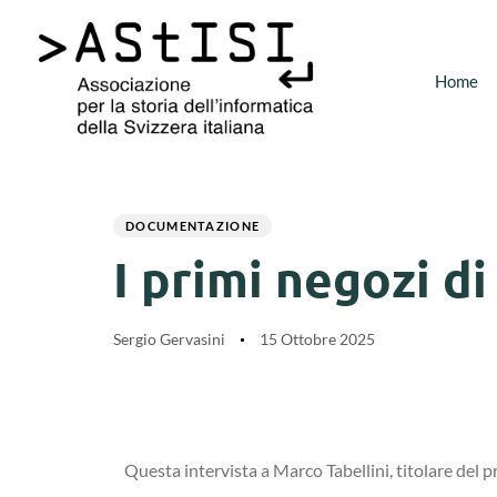
Home
Author
Published
PUBLISHED
on:
IN:
DOCUMENTAZIONE
I primi negozi d
Sergio Gervasini
15 Ottobre 2025
Questa intervista a Marco Tabellini, titolare del