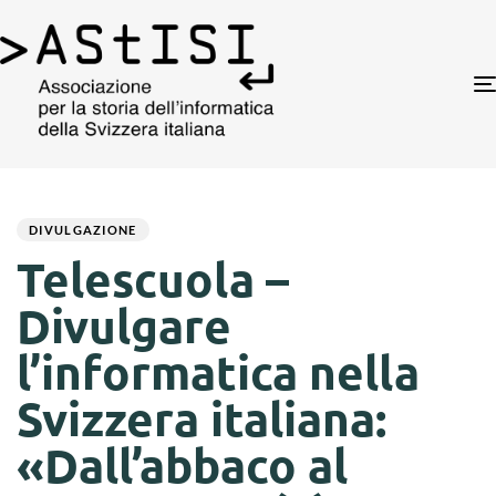
Author
Published
PUBLISHED
on:
IN:
DIVULGAZIONE
Telescuola –
Divulgare
l’informatica nella
Svizzera italiana:
«Dall’abbaco al